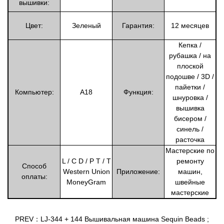
вышивки:
Цвет:
Зеленый
Гарантия:
12 месяцев
Кепка /
рубашка / на
плоской
подошве / 3D /
пайетки /
Компьютер:
A18
Функция:
шнуровка /
вышивка
бисером /
синель /
расточка
Мастерские по
L / C D / P T / T
ремонту
Способ
Western Union
Приложение:
машин,
оплаты:
MoneyGram
швейные
мастерские
PREV：LJ-344 + 144 Вышивальная машина Sequin Beads
;