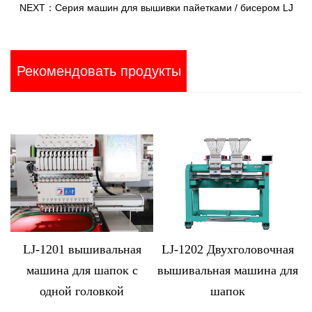
NEXT：Серия машин для вышивки пайетками / бисером LJ
Рекомендовать продукты
 вышивальная
LJ-1202 Двухголовочная
LJ-MX
 для шапок с
вышивальная машина для
Компьютериз
й головкой
шапок
вышивальная
12 гол