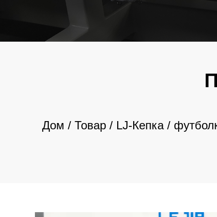
Дом
/
Товар
/
LJ-Кепка / футбо