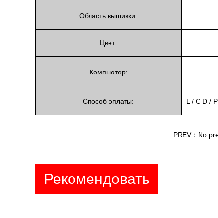
Область вышивки:
Цвет:
Компьютер:
Способ оплаты:
L / C D /
PREV：No previ
Рекомендовать
продукты