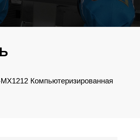
فارسی
 Машина
ng
Bahasa Melayu
орячей
Italiano
ышивки
Deutsch
Ь
Nederlands
нальная
 Машина
й
বাংলা
-MX1212 Компьютеризированная
ไทย
болка
ивальная
Tiếng Việt
한국어
 Машина
ng
日本語
Français