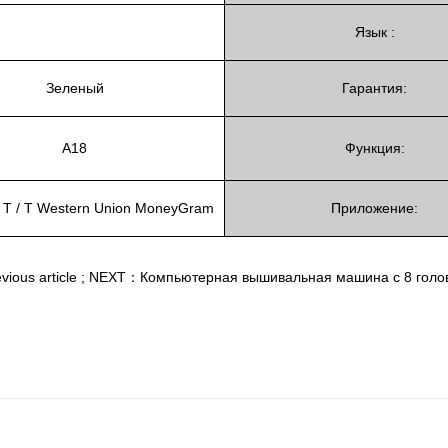
Язык :
Зеленый
Гарантия:
A18
Функция:
 P T / T Western Union MoneyGram
Приложение:
ous article
;
NEXT：Компьютерная вышивальная машина с 8 голов