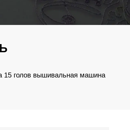
فارسی
 Машина
ng
Bahasa Melayu
орячей
Italiano
ышивки
Deutsch
Ь
Nederlands
нальная
 Машина
й
বাংলা
ria 15 голов вышивальная машина
ไทย
болка
ивальная
Tiếng Việt
한국어
 Машина
ng
日本語
Français