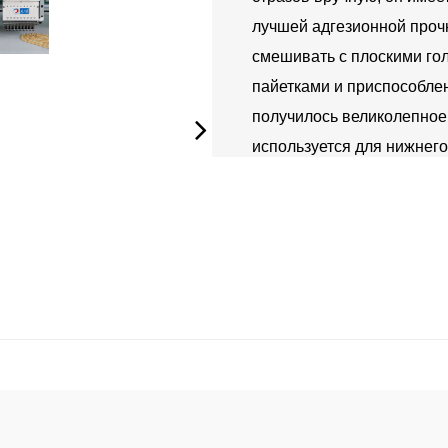
лучшей адгезионной прочн
смешивать с плоскими го
пайетками и приспособлен
получилось великолепное
используется для нижнего
сумок для рук, украшений д
информация о
продукте