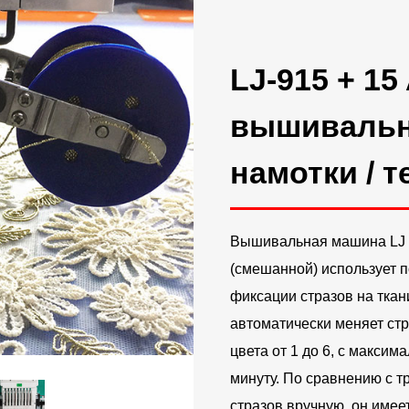
LJ-915 + 15
вышивальн
намотки / 
Вышивальная машина LJ R
(смешанной) использует п
фиксации стразов на ткан
автоматически меняет ст
цвета от 1 до 6, с максим
минуту. По сравнению с 
стразов вручную, он имее