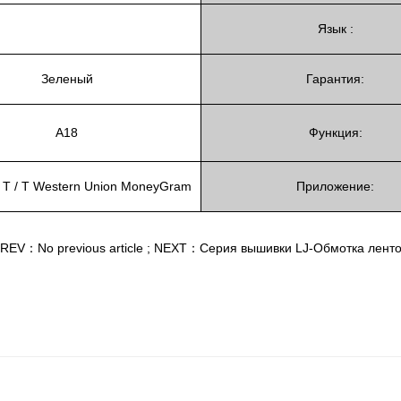
Язык :
Зеленый
Гарантия:
A18
Функция:
 P T / T Western Union MoneyGram
Приложение:
REV：No previous article
;
NEXT：Серия вышивки LJ-Обмотка лент