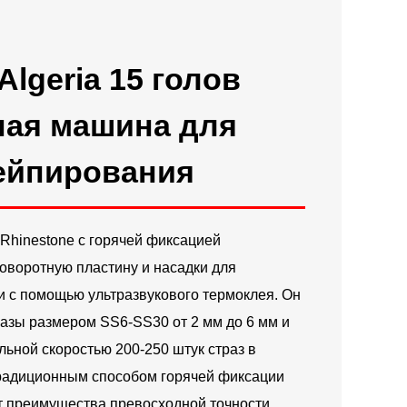
Русский
Latine
 Algeria 15 голов
ая машина для
тейпирования
hinestone с горячей фиксацией
оворотную пластину и насадки для
и с помощью ультразвукового термоклея. Он
разы размером SS6-SS30 от 2 мм до 6 мм и
альной скоростью 200-250 штук страз в
традиционным способом горячей фиксации
т преимущества превосходной точности,